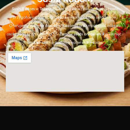
Sushi Radom
w
TakeOutSushi
to świeże rolki, zestawy i bowle
przygotowywane na bieżąco z wysokiej jakości składników.
Oferujemy
sushi na dowóz w Radomiu
oraz możliwość odbioru
osobistego przy ul. Focha 36.
Zamów sushi online
w kilka kliknięć i
ciesz się szybką dostawą na terenie miasta.