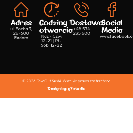
Adres
Godziny
Dostawa
Social
otwarcia
Media
ul. Focha 3,
+48 574
26-600
235 600
Ndz - Czw:
www.facebook.c
Radom
12-21 | Pt-
Sob: 12-22
© 2026 TakeOut Sushi. Wszelkie prawa zastrzeżone.
Design by: g7studio