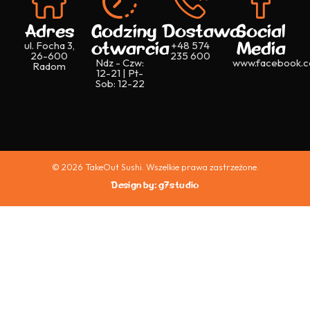
Adres
Godziny
Dostawa
Social
otwarcia
Media
ul. Focha 3,
+48 574
26-600
235 600
Ndz - Czw:
www.facebook.c
Radom
12-21 | Pt-
Sob: 12-22
© 2026 TakeOut Sushi. Wszelkie prawa zastrzeżone.
Design by: g7studio