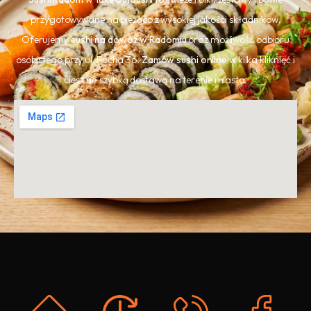
przygotowywane na bieżąco z wysokiej jakości składników.
Oferujemy
sushi na dowóz w Radomiu
oraz możliwość odbioru
osobistego przy ul. Focha 36.
Zamów sushi online
w kilka kliknięć i
ciesz się szybką dostawą na terenie miasta.