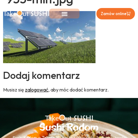
Zamów online
Dodaj komentarz
Musisz się
zalogować
, aby móc dodać komentarz.
Sushi Radom
Sushi Radom
w
TakeOutSushi
to świeże rolki, zestawy i bowle