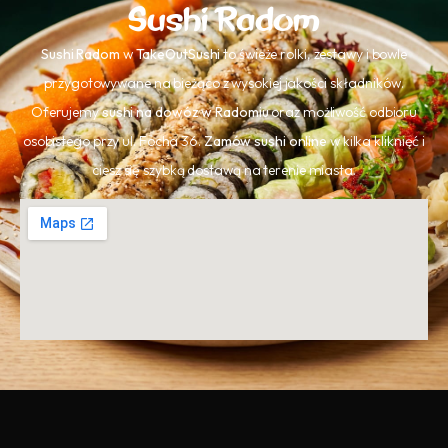
Sushi Radom
Sushi Radom
w
TakeOutSushi
to świeże rolki, zestawy i bowle
przygotowywane na bieżąco z wysokiej jakości składników.
Oferujemy
sushi na dowóz w Radomiu
oraz możliwość odbioru
osobistego przy ul. Focha 36.
Zamów sushi online
w kilka kliknięć i
ciesz się szybką dostawą na terenie miasta.