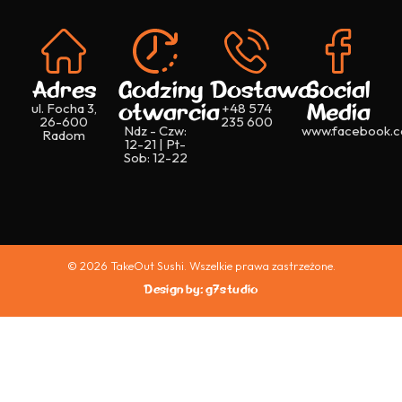
Adres
Godziny
Dostawa
Social
otwarcia
Media
ul. Focha 3,
+48 574
26-600
235 600
Ndz - Czw:
www.facebook.c
Radom
12-21 | Pt-
Sob: 12-22
© 2026 TakeOut Sushi. Wszelkie prawa zastrzeżone.
Design by: g7studio