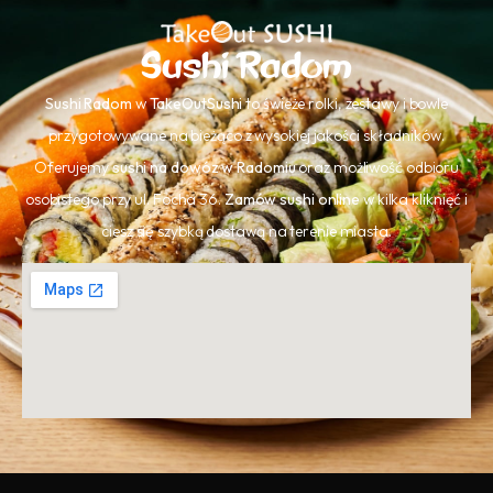
Sushi Radom
Sushi Radom
w
TakeOutSushi
to świeże rolki, zestawy i bowle
przygotowywane na bieżąco z wysokiej jakości składników.
Oferujemy
sushi na dowóz w Radomiu
oraz możliwość odbioru
osobistego przy ul. Focha 36.
Zamów sushi online
w kilka kliknięć i
ciesz się szybką dostawą na terenie miasta.