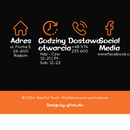
Adres
Godziny
Dostawa
Social
otwarcia
Media
ul. Focha 3,
+48 574
26-600
235 600
Ndz - Czw:
www.facebook.c
Radom
12-21 | Pt-
Sob: 12-22
© 2026 TakeOut Sushi. Wszelkie prawa zastrzeżone.
Design by: g7studio