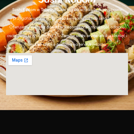
Sushi Radom
w
TakeOutSushi
to świeże rolki, zestawy i bowle
przygotowywane na bieżąco z wysokiej jakości składników.
Oferujemy
sushi na dowóz w Radomiu
oraz możliwość odbioru
osobistego przy ul. Focha 36.
Zamów sushi online
w kilka kliknięć i
ciesz się szybką dostawą na terenie miasta.