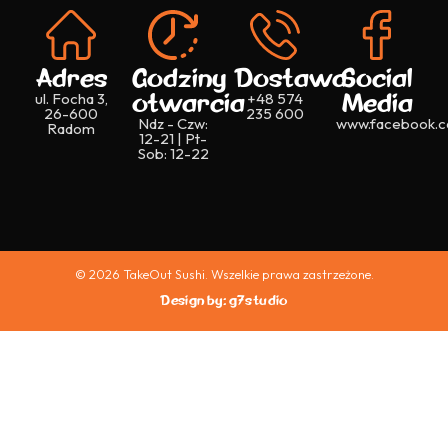
Adres
Godziny
Dostawa
Social
otwarcia
Media
ul. Focha 3,
+48 574
26-600
235 600
Ndz - Czw:
www.facebook.c
Radom
12-21 | Pt-
Sob: 12-22
© 2026 TakeOut Sushi. Wszelkie prawa zastrzeżone.
Design by: g7studio