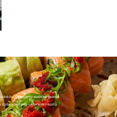
składników. Oferujemy
sushi na dowóz
 się szybką dostawą na terenie miasta.