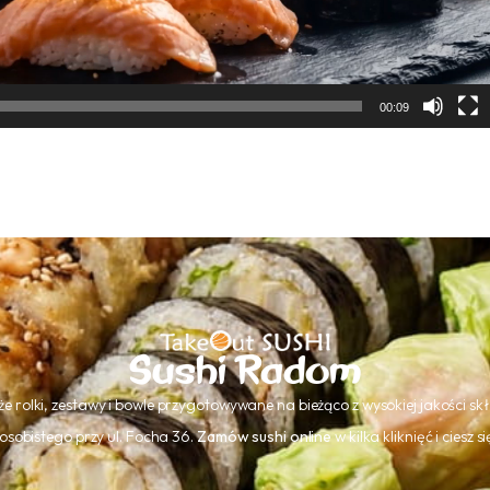
00:09
Sushi Radom
że rolki, zestawy i bowle przygotowywane na bieżąco z wysokiej jakości 
osobistego przy ul. Focha 36.
Zamów sushi online
w kilka kliknięć i ciesz