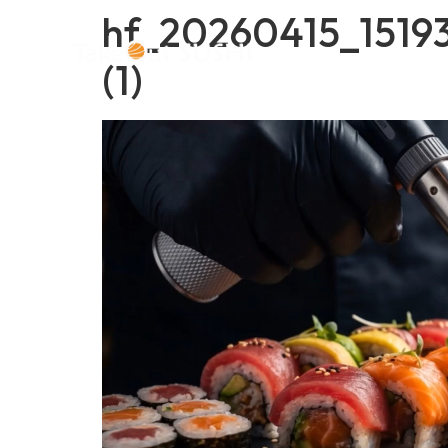
hf_20260415_1519
Start
(1)
Odtwarzacz
video