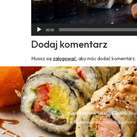
00:00
Dodaj komentarz
Musisz się
zalogować
, aby móc dodać komentarz.
Sushi Radom
w
TakeOutSushi
to świe
w Radomiu
oraz możliwość odbioru 