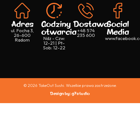
Adres
Godziny
Dostawa
Social
otwarcia
Media
ul. Focha 3,
+48 574
26-600
235 600
Ndz - Czw:
www.facebook.c
Radom
12-21 | Pt-
Sob: 12-22
© 2026 TakeOut Sushi. Wszelkie prawa zastrzeżone.
Design by: g7studio