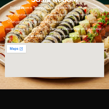
Sushi Radom
w
TakeOutSushi
to świeże rolki, zestawy i bowle
przygotowywane na bieżąco z wysokiej jakości składników.
Oferujemy
sushi na dowóz w Radomiu
oraz możliwość odbioru
osobistego przy ul. Focha 36.
Zamów sushi online
w kilka kliknięć i
ciesz się szybką dostawą na terenie miasta.