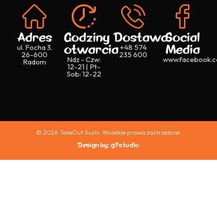
Adres
Godziny
Dostawa
Social
otwarcia
Media
ul. Focha 3,
+48 574
26-600
235 600
Ndz - Czw:
www.facebook.c
Radom
12-21 | Pt-
Sob: 12-22
© 2026 TakeOut Sushi. Wszelkie prawa zastrzeżone.
Design by: g7studio