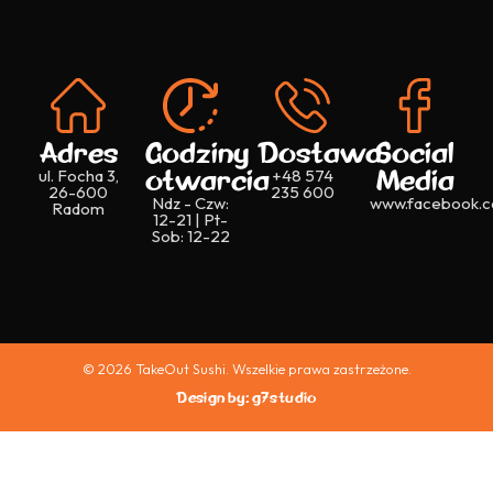
Adres
Godziny
Dostawa
Social
otwarcia
Media
ul. Focha 3,
+48 574
26-600
235 600
Ndz - Czw:
www.facebook.c
Radom
12-21 | Pt-
Sob: 12-22
© 2026 TakeOut Sushi. Wszelkie prawa zastrzeżone.
Design by: g7studio