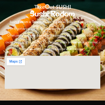
Sushi Radom
Sushi Radom
w
TakeOutSushi
to świeże rolki, zestawy i bowle
przygotowywane na bieżąco z wysokiej jakości składników.
Oferujemy
sushi na dowóz w Radomiu
oraz możliwość odbioru
osobistego przy ul. Focha 36.
Zamów sushi online
w kilka kliknięć i
ciesz się szybką dostawą na terenie miasta.