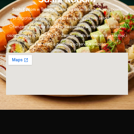
Sushi Radom
w
TakeOutSushi
to świeże rolki, zestawy i bowle
przygotowywane na bieżąco z wysokiej jakości składników.
Oferujemy
sushi na dowóz w Radomiu
oraz możliwość odbioru
osobistego przy ul. Focha 36.
Zamów sushi online
w kilka kliknięć i
ciesz się szybką dostawą na terenie miasta.