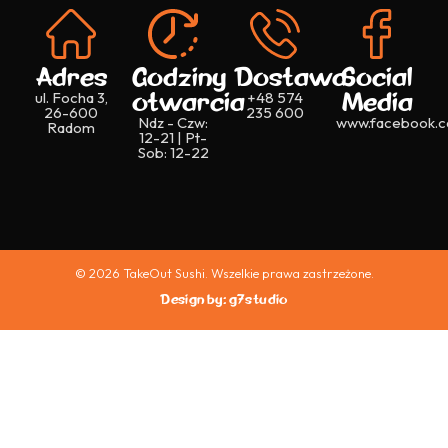
Adres
Godziny
Dostawa
Social
otwarcia
Media
ul. Focha 3,
+48 574
26-600
235 600
Ndz - Czw:
www.facebook.c
Radom
12-21 | Pt-
Sob: 12-22
© 2026 TakeOut Sushi. Wszelkie prawa zastrzeżone.
Design by: g7studio