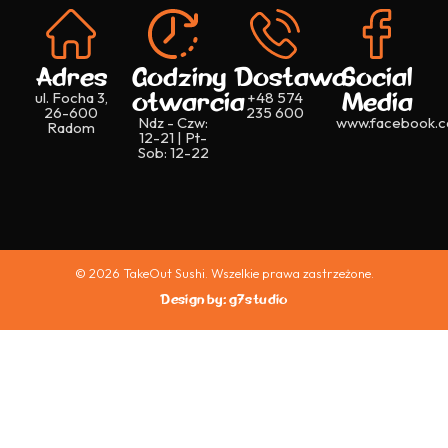
Adres
Godziny
Dostawa
Social
otwarcia
Media
ul. Focha 3,
+48 574
26-600
235 600
Ndz - Czw:
www.facebook.c
Radom
12-21 | Pt-
Sob: 12-22
© 2026 TakeOut Sushi. Wszelkie prawa zastrzeżone.
Design by: g7studio