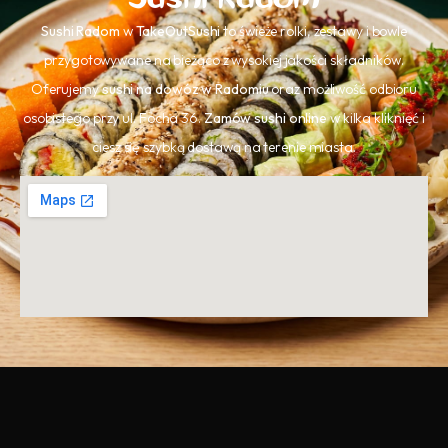
Sushi Radom
w
TakeOutSushi
to świeże rolki, zestawy i bowle
przygotowywane na bieżąco z wysokiej jakości składników.
Oferujemy
sushi na dowóz w Radomiu
oraz możliwość odbioru
osobistego przy ul. Focha 36.
Zamów sushi online
w kilka kliknięć i
ciesz się szybką dostawą na terenie miasta.