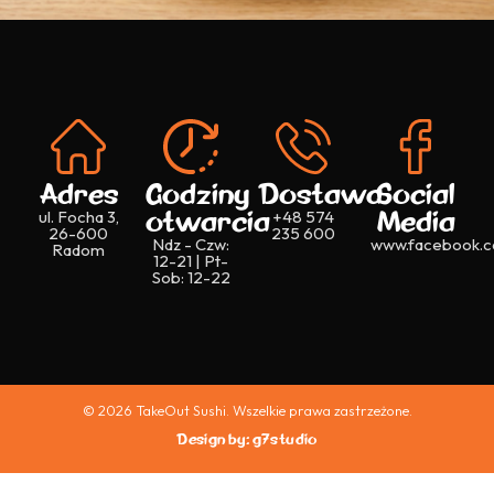
Adres
Godziny
Dostawa
Social
otwarcia
Media
ul. Focha 3,
+48 574
26-600
235 600
Ndz - Czw:
www.facebook.c
Radom
12-21 | Pt-
Sob: 12-22
© 2026 TakeOut Sushi. Wszelkie prawa zastrzeżone.
Design by: g7studio