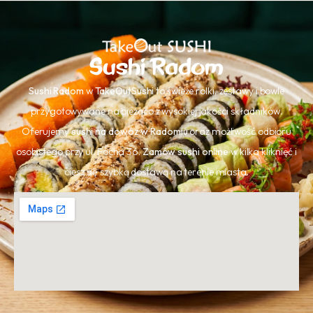
Sushi Radom
Sushi Radom
w
TakeOutSushi
to świeże rolki, zestawy i bowle
przygotowywane na bieżąco z wysokiej jakości składników.
Oferujemy
sushi na dowóz w Radomiu
oraz możliwość odbioru
osobistego przy ul. Focha 36.
Zamów sushi online
w kilka kliknięć i
ciesz się szybką dostawą na terenie miasta.