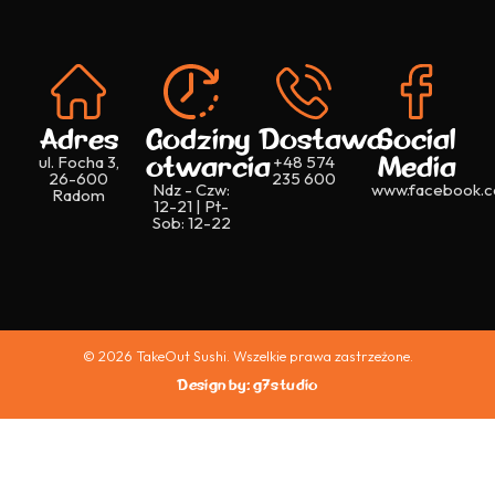
Adres
Godziny
Dostawa
Social
otwarcia
Media
ul. Focha 3,
+48 574
26-600
235 600
Ndz - Czw:
www.facebook.c
Radom
12-21 | Pt-
Sob: 12-22
© 2026 TakeOut Sushi. Wszelkie prawa zastrzeżone.
Design by: g7studio