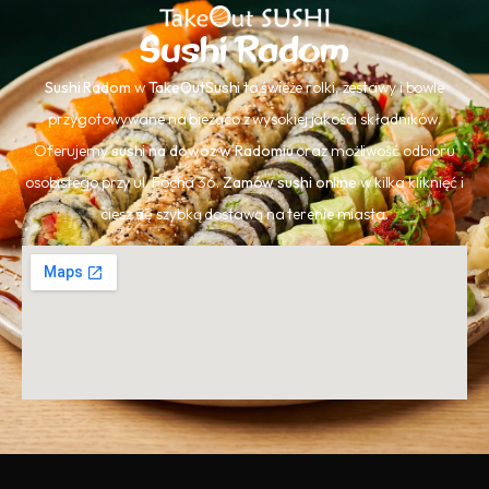
Sushi Radom
Sushi Radom
w
TakeOutSushi
to świeże rolki, zestawy i bowle
przygotowywane na bieżąco z wysokiej jakości składników.
Oferujemy
sushi na dowóz w Radomiu
oraz możliwość odbioru
osobistego przy ul. Focha 36.
Zamów sushi online
w kilka kliknięć i
ciesz się szybką dostawą na terenie miasta.